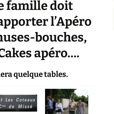
 famille doit
apporter l’Apéro
muses-bouches,
 Cakes apéro….
lera quelque tables.