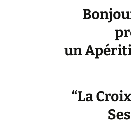
Bonjour
pr
un Apériti
“La Croi
Ses