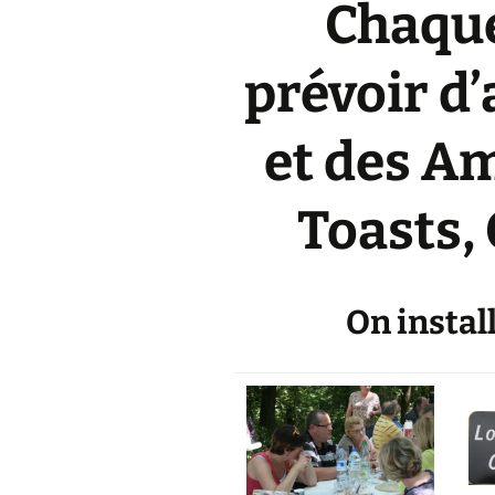
Chaque
prévoir d’
et des A
Toasts,
On instal