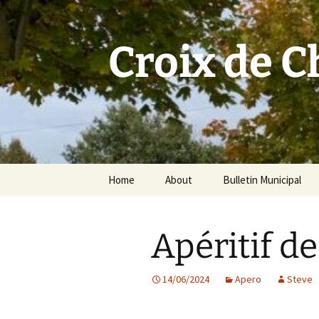
Skip
to
content
Croix de 
Home
About
Bulletin Municipal
Apéritif d
14/06/2024
Apero
Steve