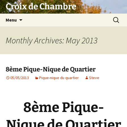
Skip
Croix de Chambre
to
content
Search
Menu
for:
Monthly Archives: May 2013
8ème Pique-Nique de Quartier
05/05/2013
Pique-nique du quartier
Steve
8ème Pique-
Nique de Quartier